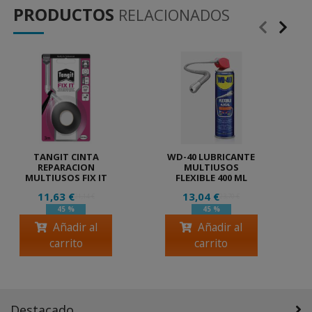
PRODUCTOS
RELACIONADOS
TANGIT CINTA
WD-40 LUBRICANTE
REPARACION
MULTIUSOS
MULTIUSOS FIX IT
FLEXIBLE 400 ML
11,63 €
13,04 €
21,14 €
23,70 €
45 %
45 %
Añadir al
Añadir al
carrito
carrito
Destacado