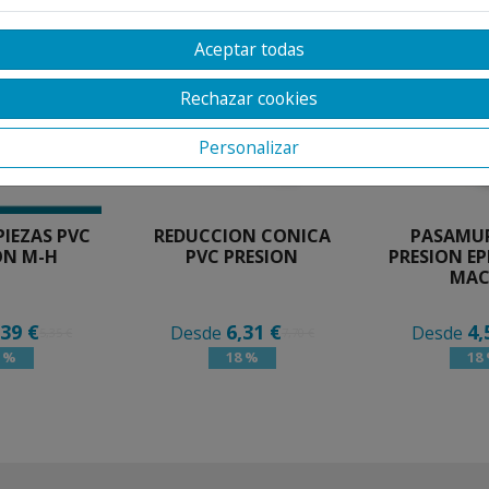
Aceptar todas
Rechazar cookies
Personalizar
PIEZAS PVC
REDUCCION CONICA
PASAMU
ON M-H
PVC PRESION
PRESION E
MA
,39 €
6,31 €
4,
Desde
Desde
5,35 €
7,70 €
8 %
18 %
18