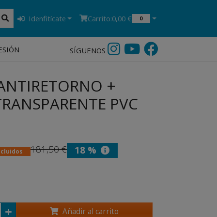
Idenfitícate
Carrito:
0,00 €
0
ESIÓN
SÍGUENOS
 ANTIRETORNO +
 TRANSPARENTE PVC
181,50 €
18 %
ncluidos
Añadir al carrito