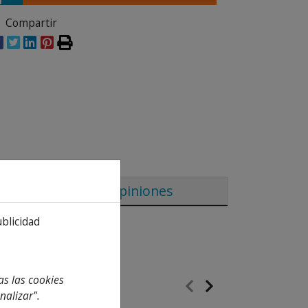
Compartir
Opiniones
ublicidad
as las cookies
nalizar".