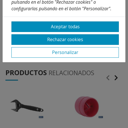
pulsando en el botón "Rechazar cookies" o
firmemente cualquier tipo de mercancía que sea
configurarlas pulsando en el botón "Personalizar".
transportada por medio terrestre, aéreo o
marítimo. Además su correcta aplicación evita
posibles daños por golpes, rozaduras,
Aceptar todas
desplazamientos o vuelcos durante su transporte
de la carga.
Rechazar cookies
EN 12195/2
Personalizar
PRODUCTOS
RELACIONADOS