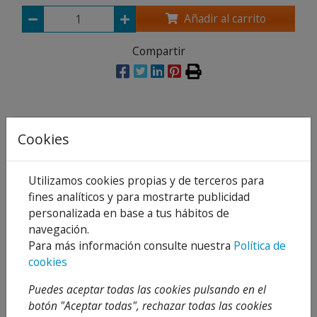
Añadir al carrito
Compartir
Descripción
Cookies
Detalles
Utilizamos cookies propias y de terceros para
Adjuntos
fines analíticos y para mostrarte publicidad
personalizada en base a tus hábitos de
Opiniones
navegación.
Para más información consulte nuestra
Política de
Este trincaje consta de un aparato tensor con cinta
cookies
cosida con un terminal de gancho abierto y de otro
tramo de cinta con un terminal de gancho abierto.
Puedes aceptar todas las cookies pulsando en el
botón "Aceptar todas", rechazar todas las cookies
Este artículo imprescindible para inmovilizar