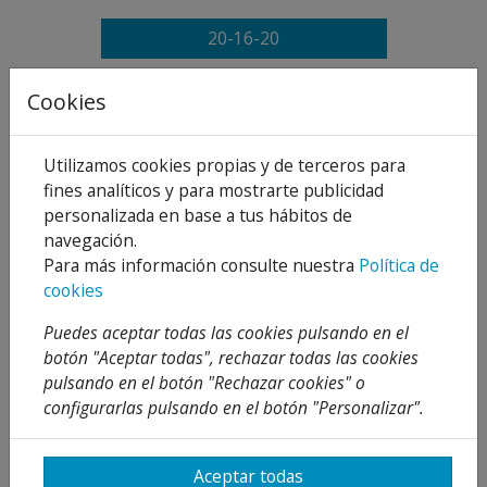
20-16-20
Cookies
Añadir al carrito
Compartir
Utilizamos cookies propias y de terceros para
fines analíticos y para mostrarte publicidad
personalizada en base a tus hábitos de
navegación.
Para más información consulte nuestra
Política de
Descripción
cookies
Detalles
Puedes aceptar todas las cookies pulsando en el
botón "Aceptar todas", rechazar todas las cookies
Adjuntos
pulsando en el botón "Rechazar cookies" o
Opiniones
configurarlas pulsando en el botón "Personalizar".
¡Este producto no tiene descripción!
Aceptar todas