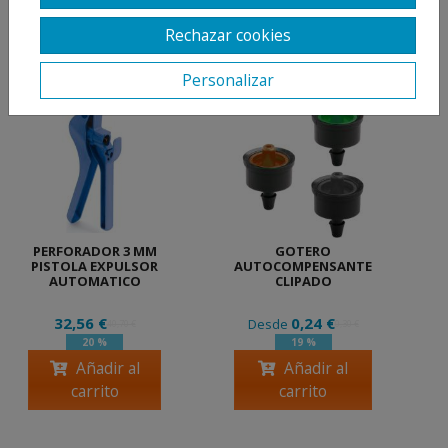
Rechazar cookies
PRODUCTOS
RELACIONADOS
Personalizar
PERFORADOR 3 MM
GOTERO
PISTOLA EXPULSOR
AUTOCOMPENSANTE
AUTOMATICO
CLIPADO
32,56 €
0,24 €
Desde
40,70 €
0,30 €
20 %
19 %
Añadir al
Añadir al
carrito
carrito