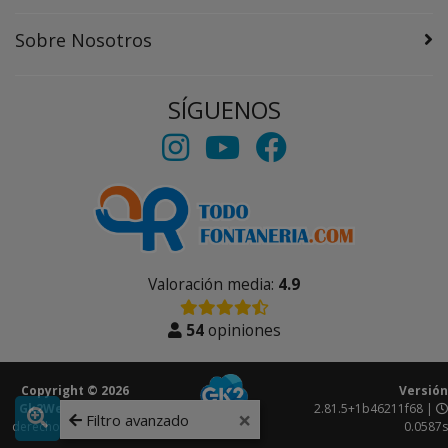
Sobre Nosotros
SÍGUENOS
Valoración media:
4.9
54
opiniones
Copyright © 2026
Versión
Gk2Web
Todos los
2.81.5+1b46211f68 |
×
Filtro avanzado
derechos reservados.
0.0587s