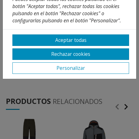
Sudadera de cuello redondo de algodón de elevada
botón "Aceptar todas", rechazar todas las cookies
calidad sin afelpar, estampado efecto metálico
pulsando en el botón "Rechazar cookies" o
Utility en la manga derecha.
configurarlas pulsando en el botón "Personalizar".
Ideal para
Industria y taller
Aceptar todas
Características
Rechazar cookies
Material: Sudadera no afelpada 100% algodón 280
Personalizar
gr/m2
PRODUCTOS
RELACIONADOS