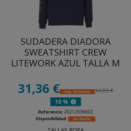
SUDADERA DIADORA
SWEATSHIRT CREW
LITEWORK AZUL TALLA M
31,36 €
34,85 €
Imp. Incluidos
10 %
20212036002
Referencia:
Disponibilidad:
¡En Stock!
TALLAS ROPA