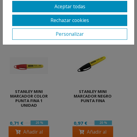
6787 / DIN 3117 / ASME B 107.8M.
Aceptar todas
Rechazar cookies
PRODUCTOS
RELACIONADOS
Personalizar
STANLEY MINI
STANLEY MINI
MARCADOR COLOR
MARCADOR NEGRO
PUNTA FINA 1
PUNTA FINA
UNIDAD
0,71 €
0,97 €
20 %
20 %
0,88 €
1,21 €
Añadir al
Añadir al