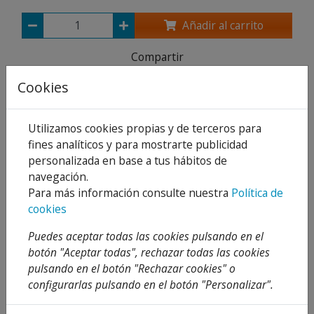
Añadir al carrito
Compartir
Cookies
Utilizamos cookies propias y de terceros para
Descripción
fines analíticos y para mostrarte publicidad
personalizada en base a tus hábitos de
Detalles
navegación.
Adjuntos
Para más información consulte nuestra
Política de
cookies
Opiniones
Puedes aceptar todas las cookies pulsando en el
Características:
botón "Aceptar todas", rechazar todas las cookies
pulsando en el botón "Rechazar cookies" o
Llave ajustable de cromo vanadio. Acabado
configurarlas pulsando en el botón "Personalizar".
fosfatado. Conforme a las normativas ISO