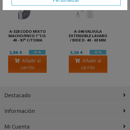
Personalizar
A-328 CODO MIXTO
A-346 VALVULA
MACHO/ENCO 1"1/2-
EXTENSIBLE LAVABO
40 - 87º C/TOMA
/ BIDE D. 40 - 63 MM
2,86 €
3,26 €
45 %
45 %
5,20 €
5,93 €
Añadir al
Añadir al
carrito
carrito
Destacado
Información
Mi Cuenta