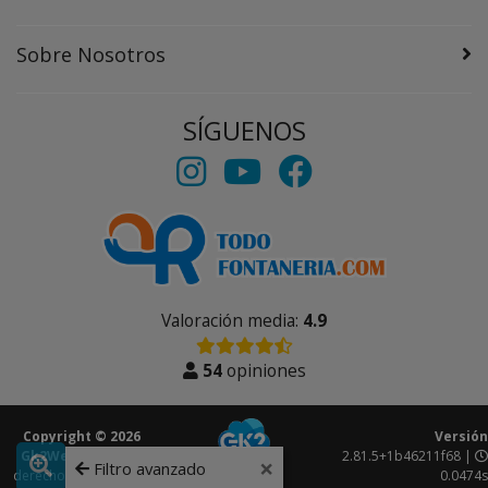
Sobre Nosotros
SÍGUENOS
Valoración media:
4.9
54
opiniones
Copyright © 2026
Versión
Gk2Web
Todos los
2.81.5+1b46211f68 |
×
Filtro avanzado
derechos reservados.
0.0474s