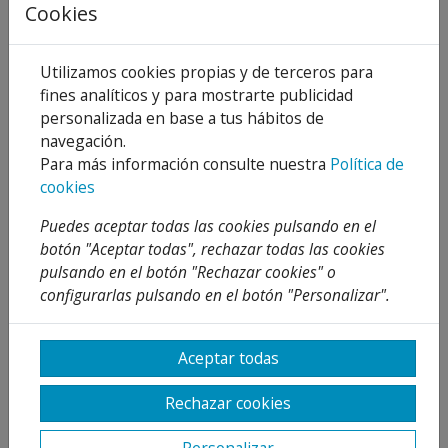
Cookies
Utilizamos cookies propias y de terceros para
fines analíticos y para mostrarte publicidad
Descripción
personalizada en base a tus hábitos de
navegación.
Detalles
Para más información consulte nuestra
Política de
cookies
Adjuntos
Puedes aceptar todas las cookies pulsando en el
Opiniones
botón "Aceptar todas", rechazar todas las cookies
pulsando en el botón "Rechazar cookies" o
¡Este producto no tiene descripción!
configurarlas pulsando en el botón "Personalizar".
PRODUCTOS
RELACIONADOS
Aceptar todas
Rechazar cookies