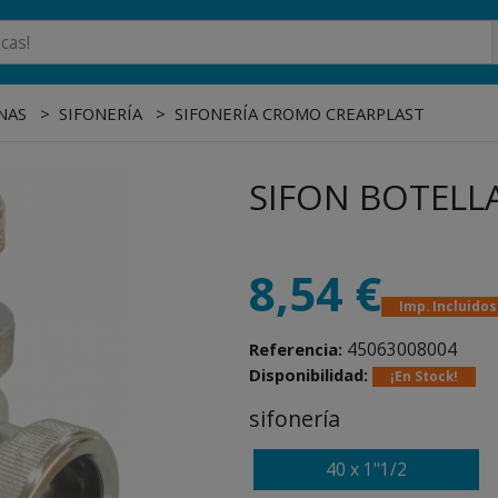
NAS
SIFONERÍA
SIFONERÍA CROMO CREARPLAST
SIFON BOTELLA
8,54 €
Imp. Incluidos
45063008004
Referencia:
Disponibilidad:
¡En Stock!
sifonería
40 x 1"1/2