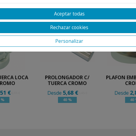
Aceptar todas
Rechazar cookies
Personalizar
UERCA LOCA
PROLONGADOR C/
PLAFON EM
CROMO
TUERCA CROMO
CR
,51 €
5,68 €
2,
Desde
Desde
4,19 €
9,46 €
0 %
40 %
40