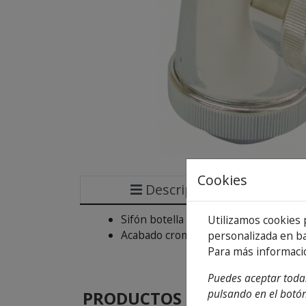
Cookies
Descripción
Sifón botella corto extensible, salida 
Utilizamos cookies 
Acabado cromo.
personalizada en ba
Para más informaci
Puedes aceptar todas
pulsando en el botón
PRODUCTOS
DE LA MISMA CA