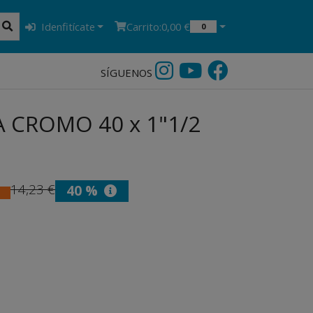
Idenfitícate
Carrito:
0,00 €
0
SÍGUENOS
 CROMO 40 x 1"1/2
14,23 €
40 %