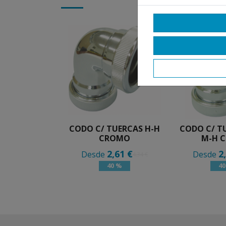
CODO C/ TUERCAS H-H
CODO C/ T
CROMO
M-H 
2,61 €
2
Desde
Desde
4,34 €
40 %
4