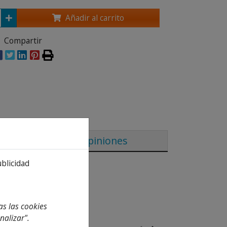
Añadir al carrito
Compartir
Opiniones
ublicidad
as las cookies
nalizar".