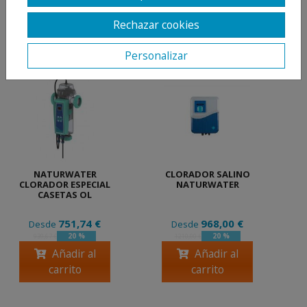
Rechazar cookies
PRODUCTOS
RELACIONADOS
Personalizar
NATURWATER
CLORADOR SALINO
CLORADOR ESPECIAL
NATURWATER
CASETAS OL
751,74 €
968,00 €
Desde
Desde
20 %
20 %
939,67 €
1210,00 €
Añadir al
Añadir al
carrito
carrito