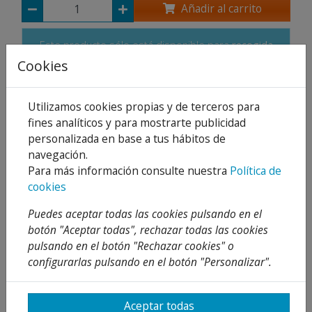
Añadir al carrito
Este producto sólo está disponible para
recogida
o con
nuestro reparto propio
.
Cookies
Compartir
Utilizamos cookies propias y de terceros para
fines analíticos y para mostrarte publicidad
personalizada en base a tus hábitos de
navegación.
Para más información consulte nuestra
Política de
Descripción
cookies
Detalles
Puedes aceptar todas las cookies pulsando en el
botón "Aceptar todas", rechazar todas las cookies
Adjuntos
pulsando en el botón "Rechazar cookies" o
Opiniones
configurarlas pulsando en el botón "Personalizar".
¡Este producto no tiene descripción!
Aceptar todas