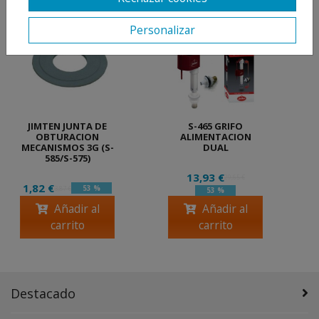
Personalizar
JIMTEN JUNTA DE
S-465 GRIFO
OBTURACION
ALIMENTACION
MECANISMOS 3G (S-
DUAL
585/S-575)
13,93 €
29,65 €
1,82 €
53 %
3,87 €
53 %
Añadir al
Añadir al
carrito
carrito
Destacado