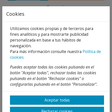
Compartir
Cookies
Utilizamos cookies propias y de terceros para
fines analíticos y para mostrarte publicidad
Descripción
personalizada en base a tus hábitos de
Detalles
navegación.
Para más información consulte nuestra
Política de
Adjuntos
cookies
Opiniones
Puedes aceptar todas las cookies pulsando en el
botón "Aceptar todas", rechazar todas las cookies
Mecanismo descarga 2L C/base roscada. No incluye
pulsando en el botón "Rechazar cookies" o
kit cisterna (junta con tornillos).
configurarlas pulsando en el botón "Personalizar".
Aceptar todas
PRODUCTOS
RELACIONADOS
Rechazar cookies