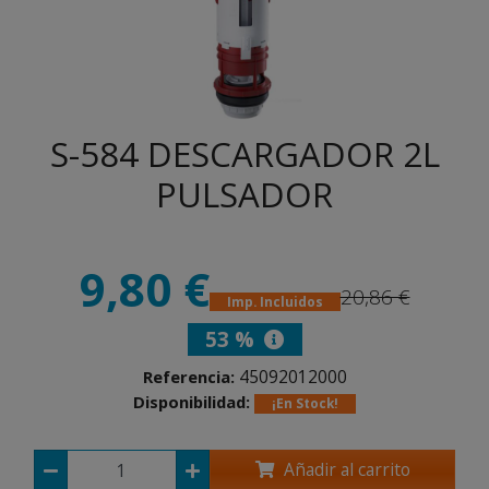
S-584 DESCARGADOR 2L
PULSADOR
9,80 €
20,86 €
Imp. Incluidos
53 %
45092012000
Referencia:
Disponibilidad:
¡En Stock!
Añadir al carrito