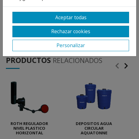
hembra de 2" (bocas de Ø 72 mm). Idóneo
para la instalación de reguladores de nivel,
tubos de aspiracción, electroválvulas, etc.
Aceptar todas
Tamañó de 25 cm de longitud para
Rechazar cookies
incrementar posibilidades de instalación.
Personalizar
PRODUCTOS
RELACIONADOS
ROTH REGULADOR
DEPOSITOS AGUA
NIVEL PLASTICO
CIRCULAR
HORIZONTAL
AQUATONNE