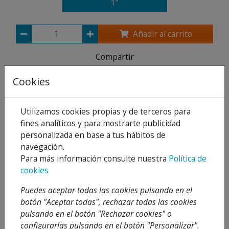
1"
Añadir al carrito
Compartir
Cookies
Utilizamos cookies propias y de terceros para
Descripción
fines analíticos y para mostrarte publicidad
Detalles
personalizada en base a tus hábitos de
navegación.
Adjuntos
Para más información consulte nuestra
Política de
cookies
Opiniones
Puedes aceptar todas las cookies pulsando en el
Pieza de PP, regulable en altura, que permite
botón "Aceptar todas", rechazar todas las cookies
instalar tuberías y/o accesorios sin taladrar el
pulsando en el botón "Rechazar cookies" o
depósito. Se instala en tapones con rosca
configurarlas pulsando en el botón "Personalizar".