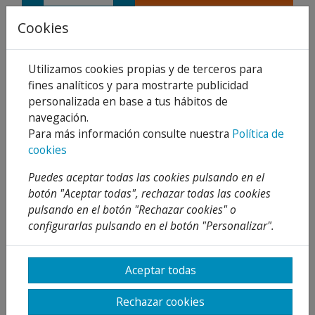
Compartir
Cookies
Utilizamos cookies propias y de terceros para
fines analíticos y para mostrarte publicidad
personalizada en base a tus hábitos de
Descripción
navegación.
Detalles
Para más información consulte nuestra
Política de
cookies
Adjuntos
Puedes aceptar todas las cookies pulsando en el
Opiniones
botón "Aceptar todas", rechazar todas las cookies
pulsando en el botón "Rechazar cookies" o
¡Este producto no tiene descripción!
configurarlas pulsando en el botón "Personalizar".
PRODUCTOS
Aceptar todas
RELACIONADOS
Rechazar cookies