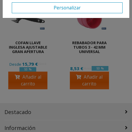
Personalizar
COFAN LLAVE
REBABADOR PARA
INGLESA AJUSTABLE
TUBOS 3 - 42 MM
GRAN APERTURA
UNIVERSAL
15,79 €
Desde
33,60 €
8,53 €
53 %
18,15 €
53 %
Añadir al
Añadir al
carrito
carrito
Destacado
Información