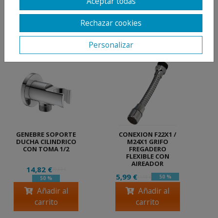
Aceptar todas
Rechazar cookies
PRODUCTOS
RELACIONADOS
Personalizar
GENEBRE SOPORTE
CONEXION F22X1 /
DUCHA CILINDRICO
M24X1 GRIFO
CON TOMA 1/2
FREGADERO
FLEXIBLE CON
AIREADOR
14,82 €
29,63 €
5,99 €
50 %
11,98 €
50 %
Añadir al
Añadir al
carrito
carrito