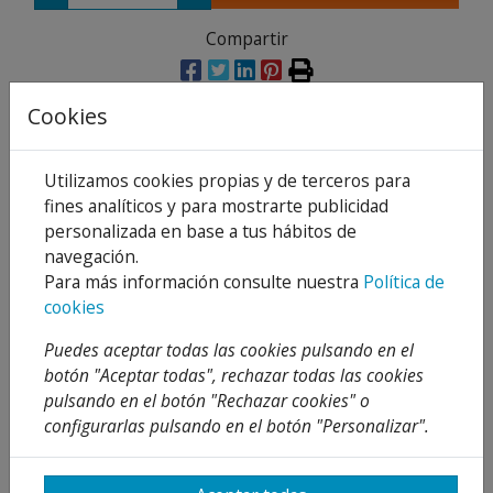
Compartir
Cookies
Descripción
Utilizamos cookies propias y de terceros para
Detalles
fines analíticos y para mostrarte publicidad
personalizada en base a tus hábitos de
Adjuntos
navegación.
Para más información consulte nuestra
Política de
Opiniones
cookies
Caracteristícas:
Puedes aceptar todas las cookies pulsando en el
botón "Aceptar todas", rechazar todas las cookies
Rociador para ducha con rótula. Fabricado en
pulsando en el botón "Rechazar cookies" o
plástico ABS y cromado según EN 248. Dotado de
configurarlas pulsando en el botón "Personalizar".
cinco posiciones de ducha anticalcáreas. Conexión
estándar G ½”.