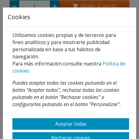
Añadir al carrito
Cookies
Compartir
Utilizamos cookies propias y de terceros para
fines analíticos y para mostrarte publicidad
personalizada en base a tus hábitos de
Descripción
navegación.
Para más información consulte nuestra
Política de
Detalles
cookies
Adjuntos
Puedes aceptar todas las cookies pulsando en el
botón "Aceptar todas", rechazar todas las cookies
Opiniones
pulsando en el botón "Rechazar cookies" o
configurarlas pulsando en el botón "Personalizar".
¡Este producto no tiene descripción!
Aceptar todas
PRODUCTOS
RELACIONADOS
Rechazar cookies