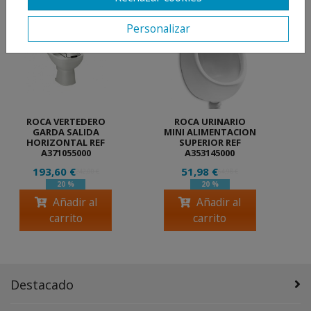
Personalizar
ROCA VERTEDERO
ROCA URINARIO
GARDA SALIDA
MINI ALIMENTACION
HORIZONTAL REF
SUPERIOR REF
A371055000
A353145000
193,60 €
51,98 €
242,00 €
64,98 €
20 %
20 %
Añadir al
Añadir al
carrito
carrito
Destacado