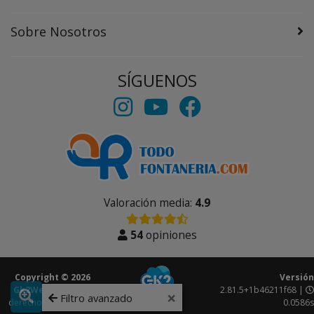
Sobre Nosotros
SÍGUENOS
Valoración media:
4.9
54
opiniones
Copyright © 2026
Versión
Gk2Web
Todos los
2.81.5+1b46211f68 |
×
Filtro avanzado
derechos reservados.
0.0586s