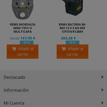
REMS MORDAZA
REMS BATERIA NI-
MINI TIPO U
MH 12 V 3 AH REF
MULTICAPA
571510 R12MH
167,95 €
203,28 €
Desde
254,10 €
20 %
20 %
209,94 €
Añadir al
Añadir al
carrito
carrito
Destacado
Información
Mi Cuenta