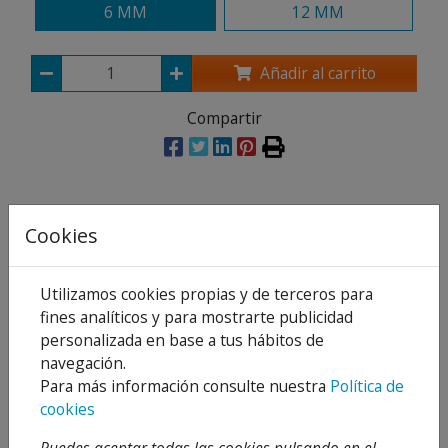
6 MM
12 MM
Añadir al carrito
Compartir
Descripción
Cookies
Detalles
Utilizamos cookies propias y de terceros para
Adjuntos
fines analíticos y para mostrarte publicidad
personalizada en base a tus hábitos de
Opiniones
navegación.
Para más información consulte nuestra
Política de
Tenazas de corte M de acero especial forjado,
cookies
especialmente endurecidas para soportar gran
carga, para cortar varilla roscada.
Puedes aceptar todas las cookies pulsando en el