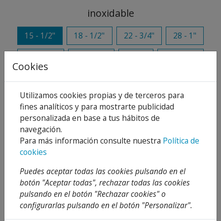
inoxidable
15 - 1/2"
18 - 1/2"
22 - 3/4"
28 - 1"
35 - 1"1/4
42 - 1"1/2
54 - 2"
76 - 2"1/2
Cookies
Añadir al carrito
Utilizamos cookies propias y de terceros para
fines analíticos y para mostrarte publicidad
Compartir
personalizada en base a tus hábitos de
navegación.
Para más información consulte nuestra
Política de
cookies
Descripción
Puedes aceptar todas las cookies pulsando en el
botón "Aceptar todas", rechazar todas las cookies
Detalles
pulsando en el botón "Rechazar cookies" o
Adjuntos
configurarlas pulsando en el botón "Personalizar".