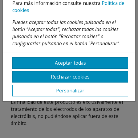
acumularse incrustaciones de cal, residuos
Para más información consulte nuestra
Política de
orgánicos , etc, y que pueden producir un mal
cookies
funcionamiento del aparato.
Puedes aceptar todas las cookies pulsando en el
botón "Aceptar todas", rechazar todas las cookies
Modo de empleo y usos:
pulsando en el botón "Rechazar cookies" o
configurarlas pulsando en el botón "Personalizar".
Verter el producto en un recipiente y sumergir las
células de forma que queden totalmente cubiertas y
dejar actuar el tiempo necesario en función de la
Aceptar todas
suciedad que contenga. Posteriormente aclarar la
célula con abundante agua.
Rechazar cookies
Aplicaciones:
Personalizar
La finalidad de este producto es exclusivamente el
tratamiento de los electrodos de los aparatos de
electrólisis, no pudiéndose aplicar fuera de este
ámbito.