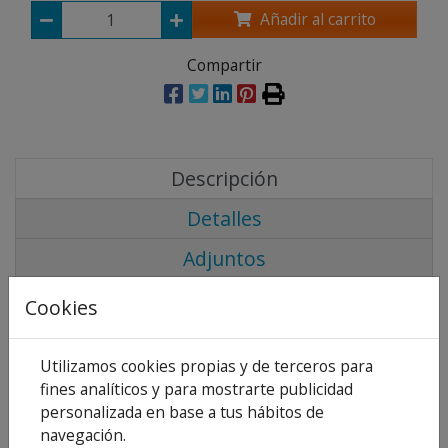
Añadir al carrito
Compartir
Descripción
Detalles
Adjuntos
Opiniones
Cookies
Descripción:
Utilizamos cookies propias y de terceros para
Potente limpiador desincrustante ácido para células
fines analíticos y para mostrarte publicidad
electrolíticas. Producto para limpiar las células de
personalizada en base a tus hábitos de
equipos de electrólisis salina, donde pueden
navegación.