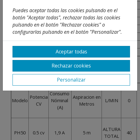
Impulsor
Bronce forjado
Puedes aceptar todas las cookies pulsando en el
Soporte de la bomba
Hierro forjado
botón "Aceptar todas", rechazar todas las cookies
Eje
S.S. 410
pulsando en el botón "Rechazar cookies" o
Conector de llenado
Bronce
configurarlas pulsando en el botón "Personalizar".
Cierra mecánico
Carbono y cerámica
Juntas tóricas
NBR
Aceptar todas
Entrada y sálida
1" y 1"
Rechazar cookies
CAUDAL
Personalizar
Consumo
Potencia
Aspiracion en
Modelo
Nóminal
L/MIN
0
CV
Metros
(A)
ALTURA
PH50
0.5 cv
1,9 A
5 m
40
TOTAL