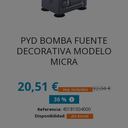
PYD BOMBA FUENTE
DECORATIVA MODELO
MICRA
20,51 €
32,04 €
Imp. Incluidos
36 %
40181004000
Referencia:
Disponibilidad:
¡En Stock!