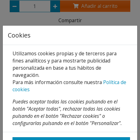
Añadir al carrito
Compartir
Cookies
Utilizamos cookies propias y de terceros para
Descripción
fines analíticos y para mostrarte publicidad
Detalles
personalizada en base a tus hábitos de
navegación.
Adjuntos
Para más información consulte nuestra
Política de
cookies
Opiniones
Puedes aceptar todas las cookies pulsando en el
Fabricadas conforme a las normas internacionales
botón "Aceptar todas", rechazar todas las cookies
de seguridad más exigentes, permiten regulación
pulsando en el botón "Rechazar cookies" o
de caudal de forma manual. Todos los modelos
configurarlas pulsando en el botón "Personalizar".
incluyen ventosas para fijación en superficies no
porosas y cable de alimentación de 1,5 metros con