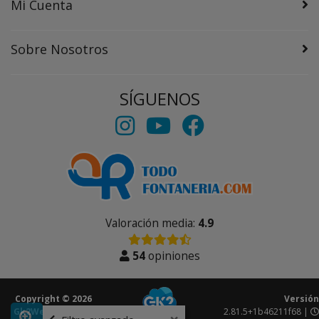
Mi Cuenta
Sobre Nosotros
SÍGUENOS
Valoración media:
4.9
54
opiniones
Copyright © 2026
Versión
Gk2Web
Todos los
2.81.5+1b46211f68 |