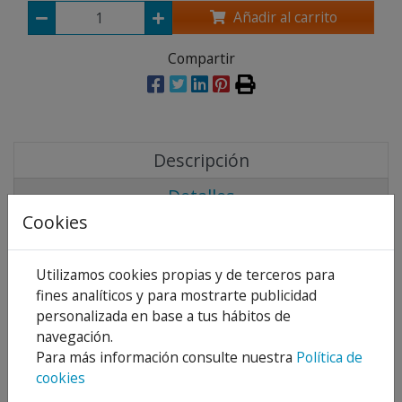
Añadir al carrito
Compartir
Descripción
Detalles
Cookies
Adjuntos
Opiniones
Utilizamos cookies propias y de terceros para
fines analíticos y para mostrarte publicidad
Características técnicas
personalizada en base a tus hábitos de
navegación.
^
Cierre automático: 4 ± 2s.
Para más información consulte nuestra
Política de
^
Entrada y salida para montar sobre tubo de Ø 10 x
cookies
12 mm.