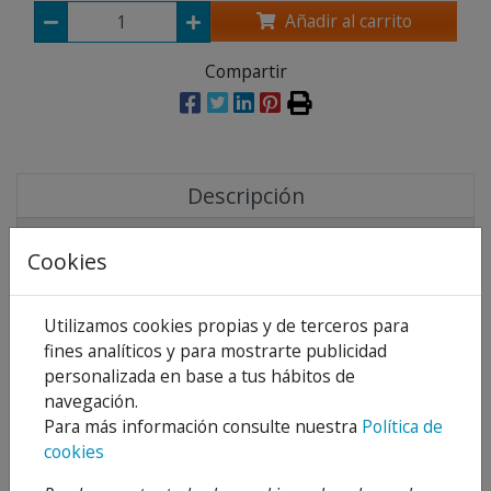
Añadir al carrito
Compartir
Descripción
Detalles
Cookies
Adjuntos
Opiniones
Utilizamos cookies propias y de terceros para
fines analíticos y para mostrarte publicidad
Descripción:
personalizada en base a tus hábitos de
navegación.
Para más información consulte nuestra
Política de
Mecanismo interruptor basculante monopolar 10A
cookies
250V para las series SKY y SKYMOON de Niessen.