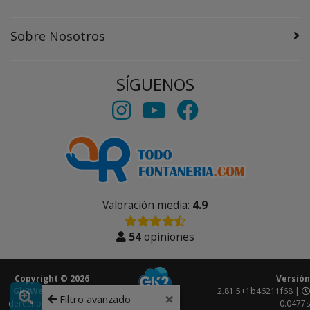
Sobre Nosotros
SÍGUENOS
Valoración media:
4.9
54
opiniones
Copyright © 2026
Versión
Gk2Web
Todos los
2.81.5+1b46211f68 |
×
Filtro avanzado
derechos reservados.
0.0477s