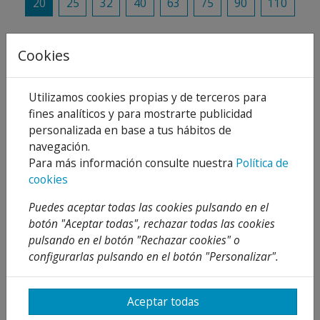
20
25
32
40
63
75
90
110
Añadir al carrito
Cookies
Compartir
Utilizamos cookies propias y de terceros para
fines analíticos y para mostrarte publicidad
personalizada en base a tus hábitos de
navegación.
Descripción
Para más información consulte nuestra
Política de
cookies
Detalles
Puedes aceptar todas las cookies pulsando en el
Adjuntos
botón "Aceptar todas", rechazar todas las cookies
pulsando en el botón "Rechazar cookies" o
Opiniones
configurarlas pulsando en el botón "Personalizar".
¡Este producto no tiene descripción!
Aceptar todas