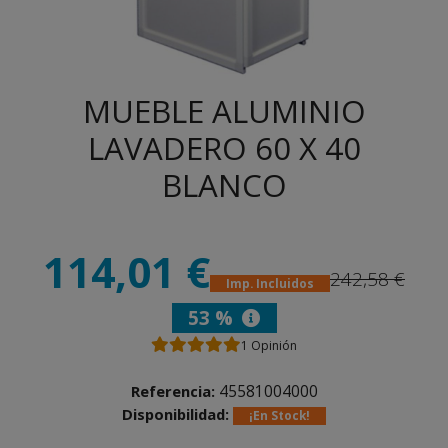
MUEBLE ALUMINIO
LAVADERO 60 X 40
BLANCO
114,01 €
242,58 €
Imp. Incluidos
53 %
1
Opinión
45581004000
Referencia:
Disponibilidad:
¡En Stock!