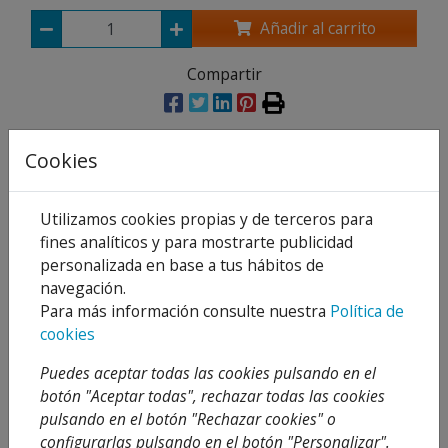
Añadir al carrito
Compartir
Cookies
Descripción
Utilizamos cookies propias y de terceros para
Detalles
fines analíticos y para mostrarte publicidad
personalizada en base a tus hábitos de
Adjuntos
navegación.
Opiniones
1
Para más información consulte nuestra
Política de
cookies
Mueble en aluminio blanco para pila lavadero.
Puedes aceptar todas las cookies pulsando en el
Una propuesta que respeta la esencia de un
botón "Aceptar todas", rechazar todas las cookies
pasado no muy lejano. Esta colección es la
pulsando en el botón "Rechazar cookies" o
recuperación de una pieza sólida y de carácter
configurarlas pulsando en el botón "Personalizar".
vestida de elegancia, versatilidad y comodidad.