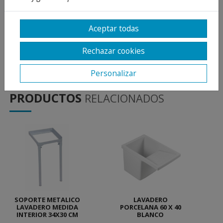
Redefine lo clásico para hacerlo atemporal y
resistente a cualquier moda. Porque lo
Aceptar todas
práctico siempre vuelve.
Rechazar cookies
*SIN LAVADERO (SOLO MUEBLE)
Personalizar
PRODUCTOS
RELACIONADOS
SOPORTE METALICO
LAVADERO
LAVADERO MEDIDA
PORCELANA 60 X 40
INTERIOR 34X30 CM
BLANCO