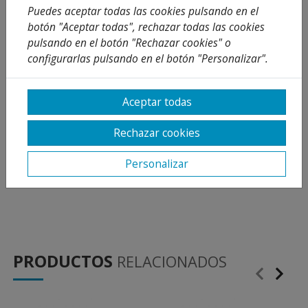
Puedes aceptar todas las cookies pulsando en el
Sistema antiquemaduras que permite
botón "Aceptar todas", rechazar todas las cookies
limitar la temperatura máxima deseada.
pulsando en el botón "Rechazar cookies" o
configurarlas pulsando en el botón "Personalizar".
Ahorro de agua. Dos posiciones de
apertura de la maneta. En la posición
Aceptar todas
intermedia se consume la mitad.
Rechazar cookies
Ahorro energético. El grifo siempre se
Personalizar
abre con agua fría, evitando el encendido
innecesario del calentador.
PRODUCTOS
RELACIONADOS