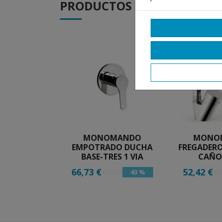
PRODUCTOS
DE LA MISMA CA
MONOMANDO
MONO
EMPOTRADO DUCHA
FREGADERO
BASE-TRES 1 VIA
CAÑO
66,73 €
52,42 €
43 %
117,07 €
91,