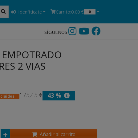
Idenfitícate
Carrito:
0,00 €
0
SÍGUENOS
EMPOTRADO
ES 2 VIAS
175,45 €
43 %
ncluidos
Añadir al carrito