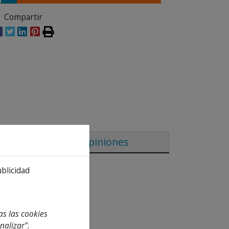
Compartir
Opiniones
ublicidad
as las cookies
nalizar".