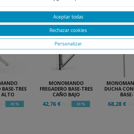
TEGORIA
Aceptar todas
Rechazar cookies
Personalizar
MANDO
MONOMANDO
MONOMAN
 BASE-TRES
FREGADERO BASE-TRES
DUCHA CON
 ALTO
CAÑO BAJO
BASE-
42,76 €
68,28 €
43 %
43 %
96 €
75,02 €
119,7