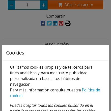
Añadir al carrito
Compartir
Descripción
Cookies
Detalles
Adjuntos
Utilizamos cookies propias y de terceros para
fines analíticos y para mostrarte publicidad
Opiniones
personalizada en base a tus hábitos de
navegación.
Características
Para más información consulte nuestra
Política de
Cuerpo, florón y caño giratorio realizados en
cookies
latón según UNE-EN 1982.
Volante realizado en Zamak.
Puedes aceptar todas las cookies pulsando en el
Cromado según EN 248.
botón "Aceptar todas", rechazar todas las cookies