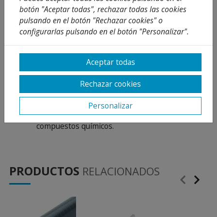
Manguera cristal transparente de alta
botón "Aceptar todas", rechazar todas las cookies
flexibilidad, fabricada con compuesto de PVC.
pulsando en el botón "Rechazar cookies" o
Apta para utilizar en sistemas de aire de baja
configurarlas pulsando en el botón "Personalizar".
presión, de vacío, de instalaciones de
conducción de agua u otras sustancias
químicas.
Aceptar todas
Manguera de nivel también ideal para usar en
peceras.
Rechazar cookies
Su transparencia permite visualizar la
circulación del fluido.
Personalizar
Resistente a la abrasión y a numerosos
compuestos químicos.
PRODUCTOS
RELACIONADOS