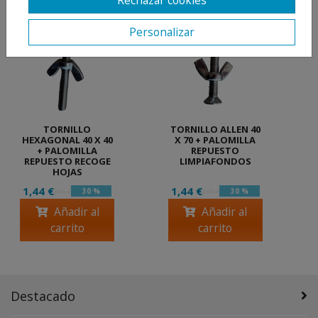
Personalizar
TORNILLO
TORNILLO ALLEN 40
HEXAGONAL 40 X 40
X 70 + PALOMILLA
+ PALOMILLA
REPUESTO
REPUESTO RECOGE
LIMPIAFONDOS
HOJAS
1,44 €
1,44 €
30 %
30 %
2,06 €
2,06 €
Añadir al
Añadir al
carrito
carrito
Destacado