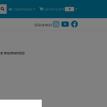
Idenfitícate
Carrito:
0,00 €
0
SÍGUENOS
este momento