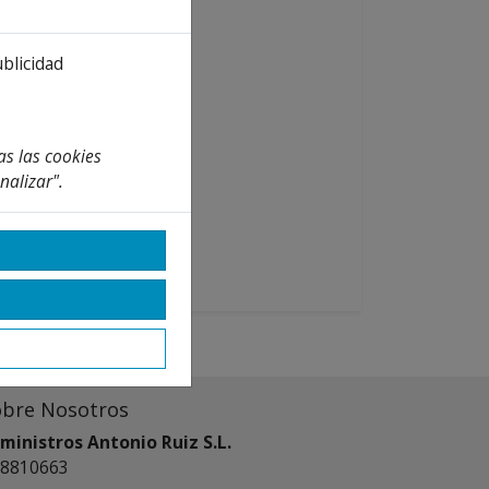
ublicidad
as las cookies
nalizar".
obre Nosotros
ministros Antonio Ruiz S.L.
8810663