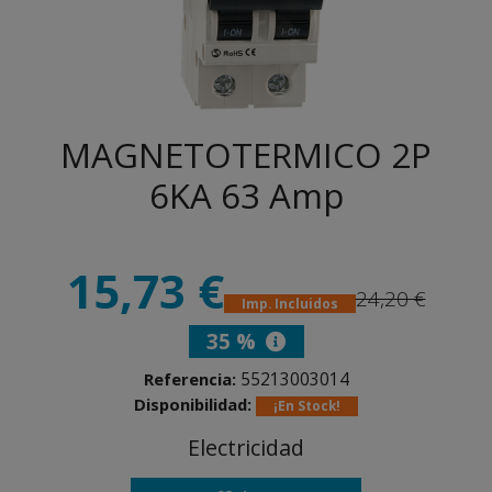
MAGNETOTERMICO 2P
6KA 63 Amp
15,73 €
24,20 €
Imp. Incluidos
35 %
55213003014
Referencia:
Disponibilidad:
¡En Stock!
Electricidad