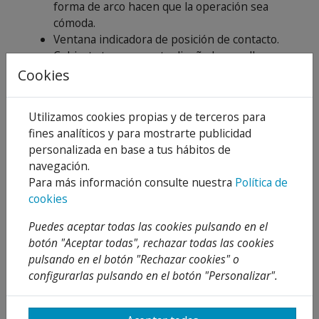
forma de arco hacen que la operación sea
cómoda.
Ventana indicadora de posición de contacto.
Cubierta transparente diseñada para llevar
etiqueta.
Cookies
La manija se mantiene en la posición central
para indicar el fallo del circuito en caso de
Utilizamos cookies propias y de terceros para
sobrecarga, al circuito protegido, la manija
fines analíticos y para mostrarte publicidad
MCB se dispara y permanece en la posición
personalizada en base a tus hábitos de
central, lo que permite una solución rápida a
navegación.
la línea defectuosa. La manija no puede
Para más información consulte nuestra
Política de
permanecer en tal posición cuando se opera
cookies
manualmente.
Alta capacidad de cortocircuito.
Puedes aceptar todas las cookies pulsando en el
Larga resistencia eléctrica de hasta 6000
botón "Aceptar todas", rechazar todas las cookies
ciclos gracias al mecanismo de fabricación
pulsando en el botón "Rechazar cookies" o
rápido.
configurarlas pulsando en el botón "Personalizar".
Dispositivo de candado del asa MCB se puede
bloquear en la posición “ON” o en la posición
“OFF” para evitar el funcionamiento no