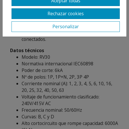
Aceptar todas
deseado del producto.
Dispositivo de bloqueo del terminal de
Rechazar cookies
tornillo.
El dispositivo de bloqueo evita el desmontaje
Personalizar
accidental o no deseado de los terminales
conectados.
Datos técnicos
Modelo: RV30
Normativa internacional IEC60898
Poder de corte: 6kA
Nº de polos: 1P, 1P+N, 2P, 3P 4P
Corriente nominal (A): 1, 2, 3, 4, 5, 6, 10, 16,
20, 25, 32, 40, 50, 63
Voltaje de funcionamiento clasificado:
240V/415V AC
Frecuencia nominal: 50/60Hz
Curvas: B, C y D
Alto cortocircuito que rompe capacidad: 6000A