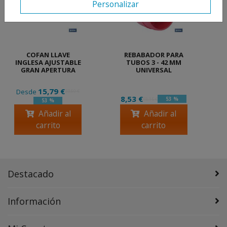
Personalizar
COFAN LLAVE
REBABADOR PARA
INGLESA AJUSTABLE
TUBOS 3 - 42 MM
GRAN APERTURA
UNIVERSAL
15,79 €
Desde
33,60 €
8,53 €
53 %
18,15 €
53 %
Añadir al
Añadir al
carrito
carrito
Destacado
Información