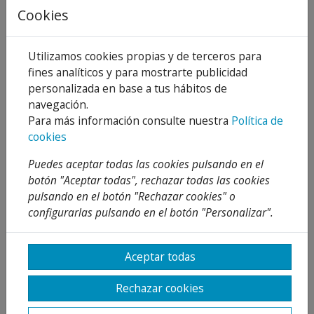
Cookies
Utilizamos cookies propias y de terceros para
fines analíticos y para mostrarte publicidad
Descripción
personalizada en base a tus hábitos de
navegación.
Detalles
Para más información consulte nuestra
Política de
Adjuntos
cookies
Opiniones
Puedes aceptar todas las cookies pulsando en el
botón "Aceptar todas", rechazar todas las cookies
¡Este producto no tiene descripción!
pulsando en el botón "Rechazar cookies" o
configurarlas pulsando en el botón "Personalizar".
PRODUCTOS
RELACIONADOS
Aceptar todas
Rechazar cookies