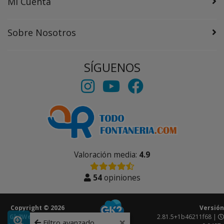
Mi Cuenta
Sobre Nosotros
SÍGUENOS
Valoración media:
4.9
54
opiniones
Copyright © 2026
Versión
Gk2Web
Todos los
2.81.5+1b46211f68 |
×
Filtro avanzado