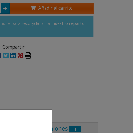
Añadir al carrito
onible para
recogida
o con
nuestro reparto
Compartir
Opiniones
1