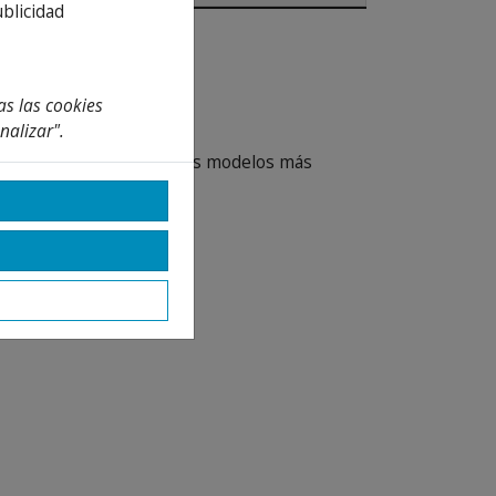
ublicidad
as las cookies
nalizar".
de limpieza del hogar. Los modelos más