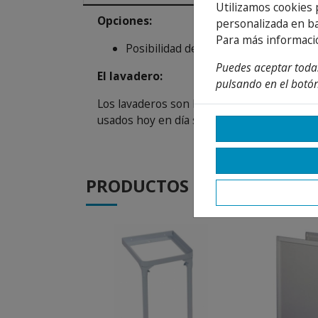
Utilizamos cookies 
Opciones:
personalizada en ba
Para más informaci
Posibilidad de incluir el soporte o m
Puedes aceptar todas
El lavadero:
pulsando en el botón
Los lavaderos son las piezas que comúnmen
usados hoy en día son los que ocupan poco 
PRODUCTOS
DE LA MISMA CA