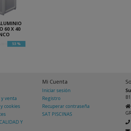
ALUMINIO
 60 X 40
NCO
53 %
,58 €
Mi Cuenta
S
Iniciar sesión
Su
B1
 y venta
Registro
 y cookies
Recuperar contraseña
G
tes
SAT PISCINAS
CALIDAD Y