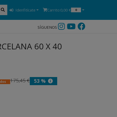
Idenfitícate
Carrito:
0,00 €
0
SÍGUENOS
CELANA 60 X 40
175,45 €
53 %
idos