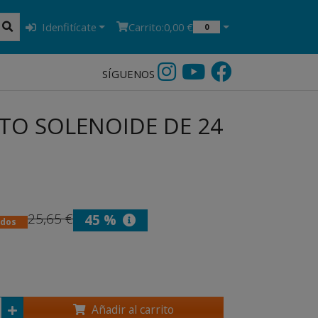
Idenfitícate
Carrito:
0,00 €
0
SÍGUENOS
STO SOLENOIDE DE 24
25,65 €
45 %
idos
Añadir al carrito