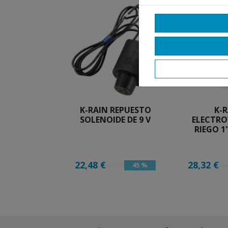
K-RAIN REPUESTO
K-
SOLENOIDE DE 9 V
ELECTR
RIEGO 1"
22,48 €
28,32 €
45 %
40,87 €
51,