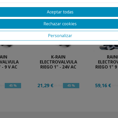
Aceptar todas
Rechazar cookies
Personalizar
RAIN
K-RAIN
RAIN
OVALVULA
ELECTROVALVULA
ELECTRO
 - 9 V AC
RIEGO 1" - 24V AC
RIEGO 1" 9
21,29 €
59,16 €
45 %
45 %
49 €
38,71 €
107,