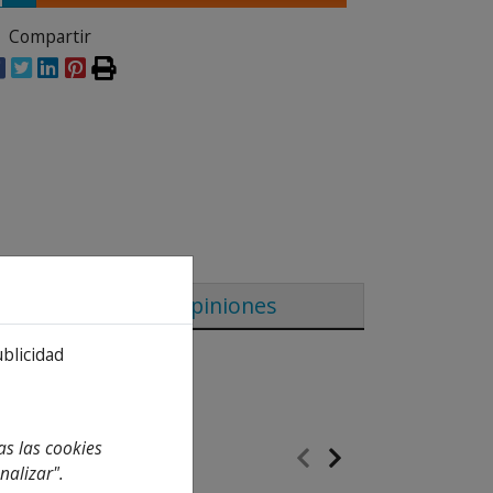
Compartir
Opiniones
ublicidad
as las cookies
nalizar".