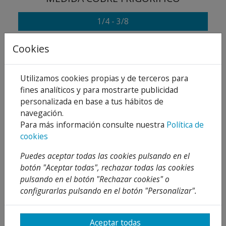
1/4 - 3/8
Cookies
Añadir al carrito
Compartir
Utilizamos cookies propias y de terceros para
fines analíticos y para mostrarte publicidad
personalizada en base a tus hábitos de
navegación.
Para más información consulte nuestra
Política de
Descripción
cookies
Detalles
Puedes aceptar todas las cookies pulsando en el
botón "Aceptar todas", rechazar todas las cookies
Adjuntos
pulsando en el botón "Rechazar cookies" o
configurarlas pulsando en el botón "Personalizar".
Opiniones
¡Este producto no tiene descripción!
Aceptar todas