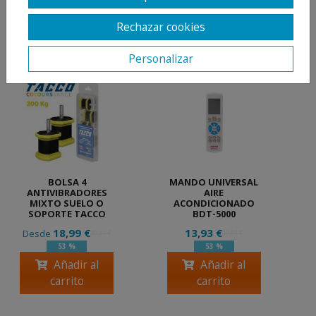
Rechazar cookies
PRODUCTOS
RELACIONADOS
Personalizar
BOLSA 4
MANDO UNIVERSAL
ANTIVIBRADORES
AIRE
MIXTO SUELO O
ACONDICIONADO
SOPORTE TACCO
BDT-5000
18,99 €
13,93 €
Desde
40,41 €
29,65 €
53 %
53 %
Añadir al
Añadir al
carrito
carrito