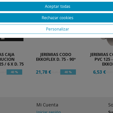
Aceptar todas
Rechazar cookies
Personalizar
AS CAJA
JEREMIAS CODO
JEREMIAS
IBUCION
EKKOFLEX D. 75 - 90º
PVC 125 -
5 / 6 X D. 75
EKKO
21,78 €
6,53 €
40 %
40 %
,33 €
36,30 €
10,89
Mi Cuenta
S
Iniciar sesión
Su