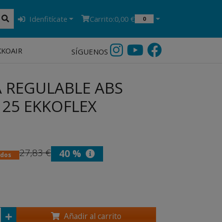
Idenfitícate
Carrito:
0,00 €
0
KKOAIR
SÍGUENOS
A REGULABLE ABS
125 EKKOFLEX
27,83 €
40 %
idos
Añadir al carrito