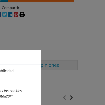
Compartir
Opiniones
ublicidad
as las cookies
nalizar".