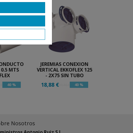
 CONDUCTO
JEREMIAS CONEXION
JEREMIAS J
 0.5 MTS
VERTICAL EKKOFLEX 125
EKKOFLEX D. 
FLEX
- 2X75 SIN TUBO
18,88 €
4,36 €
40 %
40 %
 €
31,46 €
7,26 
obre Nosotros
ministros Antonio Ruiz S.L.