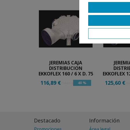
JEREMIAS CAJA
JEREMI
DISTRIBUCION
DISTR
EKKOFLEX 160 / 6 X D. 75
EKKOFLEX 12
116,89 €
125,60 €
40 %
194,81 €
209
Destacado
Información
Promociones
Área legal