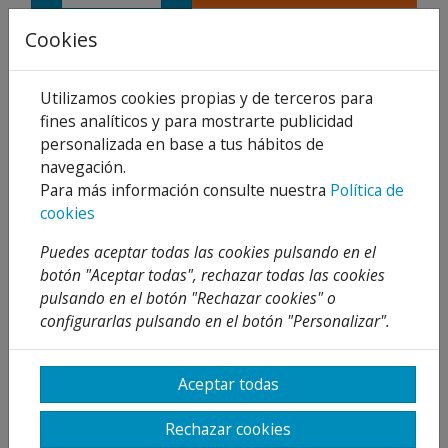
Compartir
Cookies
Utilizamos cookies propias y de terceros para
fines analíticos y para mostrarte publicidad
personalizada en base a tus hábitos de
Descripción
navegación.
Detalles
Para más información consulte nuestra
Política de
cookies
Adjuntos
Puedes aceptar todas las cookies pulsando en el
Opiniones
botón "Aceptar todas", rechazar todas las cookies
pulsando en el botón "Rechazar cookies" o
¡Este producto no tiene descripción!
configurarlas pulsando en el botón "Personalizar".
PRODUCTOS
Aceptar todas
RELACIONADOS
Rechazar cookies