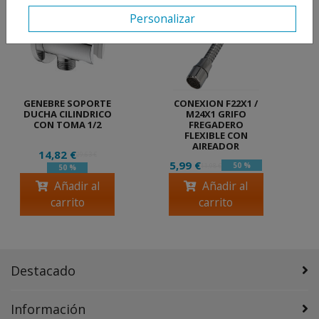
Personalizar
GENEBRE SOPORTE
CONEXION F22X1 /
DUCHA CILINDRICO
M24X1 GRIFO
CON TOMA 1/2
FREGADERO
FLEXIBLE CON
AIREADOR
14,82 €
29,63 €
5,99 €
50 %
11,98 €
50 %
Añadir al
Añadir al
carrito
carrito
Destacado
Información