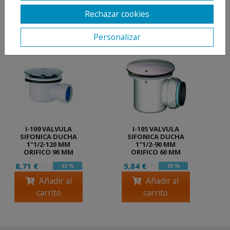
Rechazar cookies
PRODUCTOS
RELACIONADOS
Personalizar
I-109 VALVULA
I-105 VALVULA
SIFONICA DUCHA
SIFONICA DUCHA
1"1/2-120 MM
1"1/2-90 MM
ORIFICO 90 MM
ORIFICO 60 MM
8,71 €
5,84 €
40 %
40 %
14,52 €
9,74 €
Añadir al
Añadir al
carrito
carrito