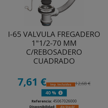
I-65 VALVULA FREGADERO
1"1/2-70 MM
C/REBOSADERO
CUADRADO
7,61 €
12,68 €
Imp. Incluidos
40 %
45067026000
Referencia:
Disponibilidad:
¡En Stock!