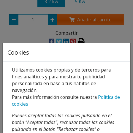
3.2 kw
5 Kw
Añadir al carrito
Compartir
Cookies
Descripción
Utilizamos cookies propias y de terceros para
fines analíticos y para mostrarte publicidad
Detalles
personalizada en base a tus hábitos de
Adjuntos
navegación.
Para más información consulte nuestra
Política de
Opiniones
cookies
Una máquina
Geos+
es sinónimo de
fiabilidad y
Puedes aceptar todas las cookies pulsando en el
eficiencia
tras muchos años acompañando a los
botón "Aceptar todas", rechazar todas las cookies
profesionales y creciendo junto a ellos. La nueva
pulsando en el botón "Rechazar cookies" o