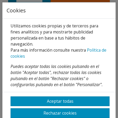
Compartir
Cookies
Utilizamos cookies propias y de terceros para
fines analíticos y para mostrarte publicidad
personalizada en base a tus hábitos de
Descripción
navegación.
Detalles
Para más información consulte nuestra
Política de
cookies
Adjuntos
Puedes aceptar todas las cookies pulsando en el
Opiniones
botón "Aceptar todas", rechazar todas las cookies
pulsando en el botón "Rechazar cookies" o
¡Este producto no tiene descripción!
configurarlas pulsando en el botón "Personalizar".
PRODUCTOS
Aceptar todas
RELACIONADOS
Rechazar cookies