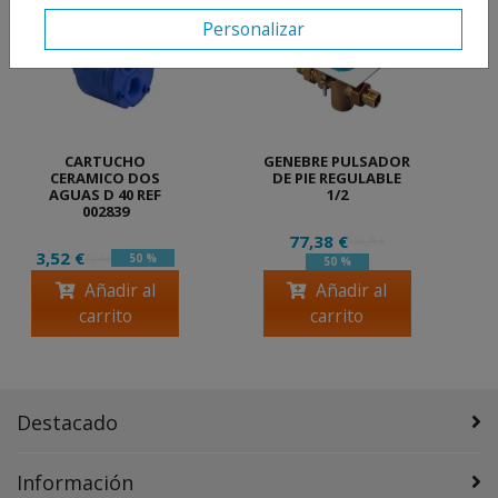
Personalizar
CARTUCHO
GENEBRE PULSADOR
CERAMICO DOS
DE PIE REGULABLE
AGUAS D 40 REF
1/2
002839
77,38 €
154,76 €
3,52 €
50 %
7,04 €
50 %
Añadir al
Añadir al
carrito
carrito
Destacado
Información