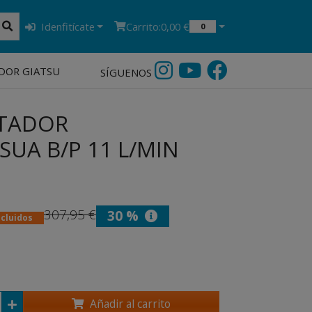
Idenfitícate
Carrito:
0,00 €
0
DOR GIATSU
SÍGUENOS
NTADOR
UA B/P 11 L/MIN
307,95 €
30 %
ncluidos
Añadir al carrito