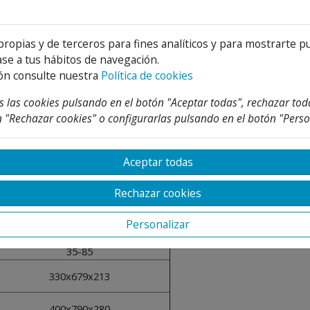
6.8
79
propias y de terceros para fines analíticos y para mostrarte p
M
se a tus hábitos de navegación.
A
ón consulte nuestra
Política de cookies
Gas Butano G30/ Propano G31
 las cookies pulsando en el botón "Aceptar todas", rechazar tod
Cámara abierta
 "Rechazar cookies" o configurarlas pulsando en el botón "Perso
30/37
3
Aceptar todas
10
0.5
Rechazar cookies
10.7
Personalizar
5
35-85
330x679x213
400x790x280