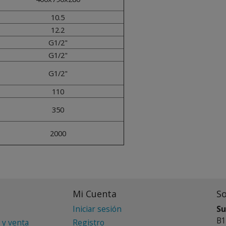
10.5
12.2
G1/2"
G1/2"
G1/2"
110
350
2000
Mi Cuenta
S
Iniciar sesión
Su
B1
 y venta
Registro