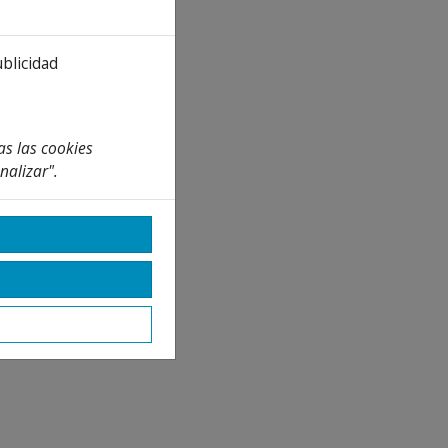
ublicidad
as las cookies
nalizar".