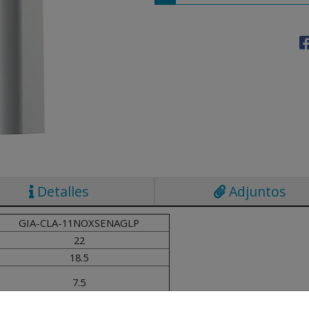
Detalles
Adjuntos
GIA-CLA-11NOXSENAGLP
22
18.5
7.5