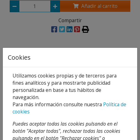
Añadir al carrito
Compartir
Descripción
Cookies
Detalles
Utilizamos cookies propias y de terceros para
Adjuntos
fines analíticos y para mostrarte publicidad
personalizada en base a tus hábitos de
Opiniones
navegación.
Para más información consulte nuestra
Política de
BOMBA RECIRCULADORA AGUA CALIENTE FERCO
cookies
RS12/1.2EM
Puedes aceptar todas las cookies pulsando en el
LONGITUD: 103 MM
botón "Aceptar todas", rechazar todas las cookies
pulsando en el botón "Rechazar cookies" o
CONEXIÓN 1"