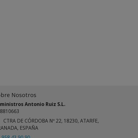
obre Nosotros
ministros Antonio Ruiz S.L.
8810663
CTRA DE CÓRDOBA Nº 22, 18230, ATARFE,
RANADA, ESPAÑA
958 43 90 90