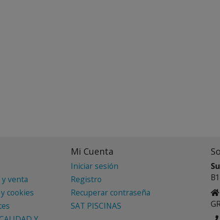
Mi Cuenta
S
Iniciar sesión
Su
B1
 y venta
Registro
 y cookies
Recuperar contraseña
G
tes
SAT PISCINAS
CALIDAD Y