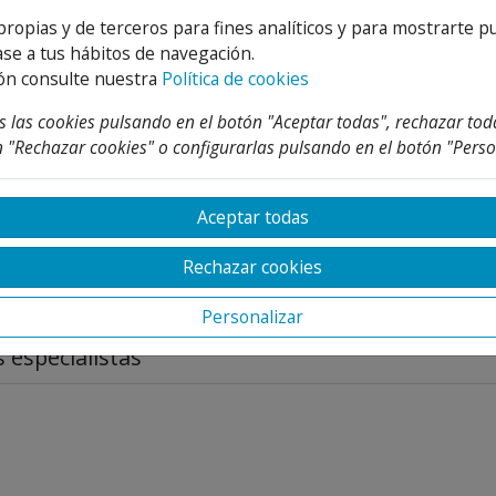
adero.
propias y de terceros para fines analíticos y para mostrarte p
se a tus hábitos de navegación.
ayos UV y a la intemperie.
ón consulte nuestra
Política de cookies
ora
 las cookies pulsando en el botón "Aceptar todas", rechazar tod
 "Rechazar cookies" o configurarlas pulsando en el botón "Perso
o lluvia es fácil de instalar. Simplemente conéctelo a la tuberí
Aceptar todas
estado del filtro y sustituir el cartucho si es necesario par
Rechazar cookies
Personalizar
 especialistas