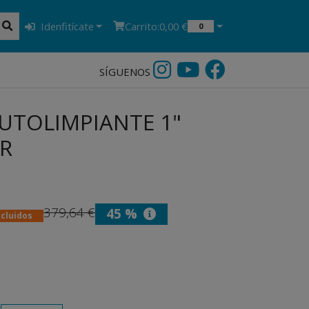
Idenfitícate
Carrito:
0,00 €
0
SÍGUENOS
AUTOLIMPIANTE 1"
R
379,64 €
45 %
ncluidos