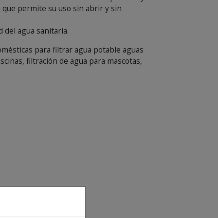
que permite su uso sin abrir y sin
 del agua sanitaria.
omésticas para filtrar agua potable aguas
iscinas, filtración de agua para mascotas,