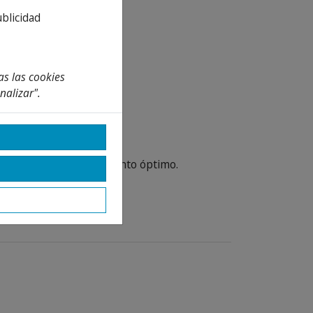
ublicidad
as las cookies
nalizar".
a de agua 20/27.
a garantizar un rendimiento óptimo.