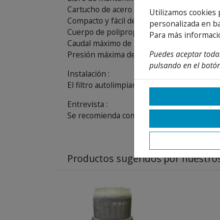
Cartucho de acero inoxidable lavable y dur
Utilizamos cookies 
Compacto y fácil de instalar
personalizada en ba
Cuerpo de polipropileno resistente a los r
Para más informaci
Caudal máximo de 5 metros cúbicos por h
Puedes aceptar todas
Presión máxima de trabajo de 8 bar
pulsando en el botón
Instalación :
El filtro autolimpiante para agua de ciudad 
Entrevista :
Se recomienda comprobar periódicamente el 
Productos sugeridos
por nuestros