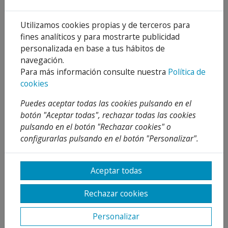
La bomba se acopla firmemente a un motor
Utilizamos cookies propias y de terceros para
eléctrico sumergible que opera sumergido
fines analíticos y para mostrarte publicidad
debajo de la superficie del agua. La válvula de
personalizada en base a tus hábitos de
retención integrada evita el flujo de retorno y
navegación.
reduce el riesgo de golpe de ariete. Todas las
Para más información consulte nuestra
Política de
dimensiones del montaje de las bombas y
cookies
motores cumplen con la norma NEMA.
Puedes aceptar todas las cookies pulsando en el
botón "Aceptar todas", rechazar todas las cookies
CARACTERÍSTICAS
pulsando en el botón "Rechazar cookies" o
Mayor duración e higiene.
configurarlas pulsando en el botón "Personalizar".
Alta eficiencia operativa.
El diseño del propulsor flotante evita
obstrucciones por arena.
Aceptar todas
Puede ser desmontada y reparada
fácilmente.
Rechazar cookies
Construcción rígida.
Altamente durable.
Personalizar
Gran resistencia a carga axial.