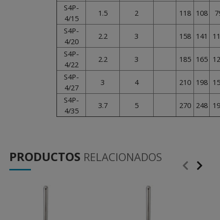
S4P-
1.5
2
118
108
7
4/15
S4P-
2.2
3
158
141
1
4/20
S4P-
2.2
3
185
165
1
4/22
S4P-
3
4
210
198
1
4/27
S4P-
3.7
5
270
248
1
4/35
PRODUCTOS
RELACIONADOS