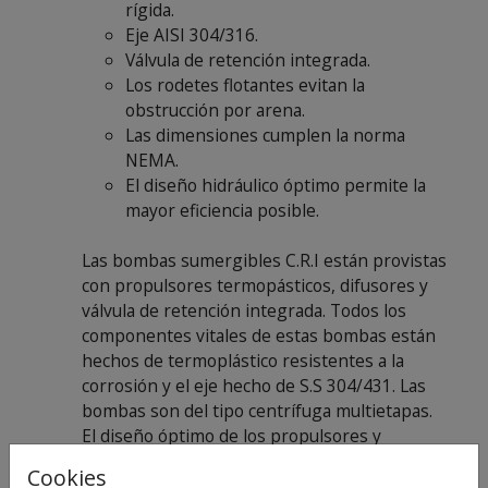
rígida.
Eje AISI 304/316.
Válvula de retención integrada.
Los rodetes flotantes evitan la
obstrucción por arena.
Las dimensiones cumplen la norma
NEMA.
El diseño hidráulico óptimo permite la
mayor eficiencia posible.
Las bombas sumergibles C.R.I están provistas
con propulsores termopásticos, difusores y
válvula de retención integrada. Todos los
componentes vitales de estas bombas están
hechos de termoplástico resistentes a la
corrosión y el eje hecho de S.S 304/431. Las
bombas son del tipo centrífuga multietapas.
El diseño óptimo de los propulsores y
difusores permite la mayor eficiencia
Cookies
hidráulica posible.