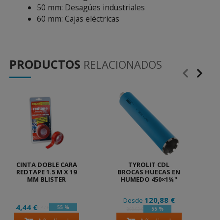
50 mm: Desagües industriales
60 mm: Cajas eléctricas
PRODUCTOS
RELACIONADOS
CINTA DOBLE CARA
TYROLIT CDL
REDTAPE 1.5 M X 19
BROCAS HUECAS EN
MM BLISTER
HUMEDO 450×1¼"
120,88 €
Desde
4,44 €
55 %
9,87 €
55 %
268,62 €