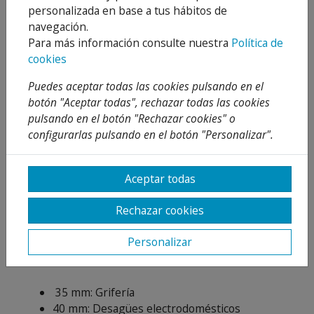
Taladrado limpio de agujeros exactos en
personalizada en base a tus hábitos de
placas de piedra, azulejos, cerámicas y piedra
navegación.
artificial dura.
Para más información consulte nuestra
Política de
Especial para Porcelánico.
cookies
Atención
Puedes aceptar todas las cookies pulsando en el
botón "Aceptar todas", rechazar todas las cookies
Comenzar a taladrar con cuidado por un lado y
pulsando en el botón "Rechazar cookies" o
redirigir poco a poco hacia un taladrado
configurarlas pulsando en el botón "Personalizar".
completo.
Consejo
Aceptar todas
Puede conseguir un mejor rendimiento con
Rechazar cookies
leves movimientos oscilantes a la corona
mientras corta.
Personalizar
Diámetros más usuales:
35 mm: Grifería
40 mm: Desagües electrodomésticos