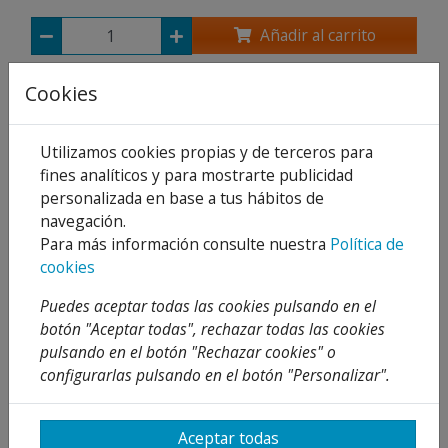
Añadir al carrito
Compartir
Cookies
Utilizamos cookies propias y de terceros para
fines analíticos y para mostrarte publicidad
Descripción
personalizada en base a tus hábitos de
navegación.
Detalles
Para más información consulte nuestra
Política de
cookies
Adjuntos
Puedes aceptar todas las cookies pulsando en el
Opiniones
botón "Aceptar todas", rechazar todas las cookies
pulsando en el botón "Rechazar cookies" o
ACODADA MACHO 1/2 Y HEMBRA 1/2 CON UNA
configurarlas pulsando en el botón "Personalizar".
LONGUITUD DE 40 CM.
-Tubo flexible de EPDM.
Aceptar todas