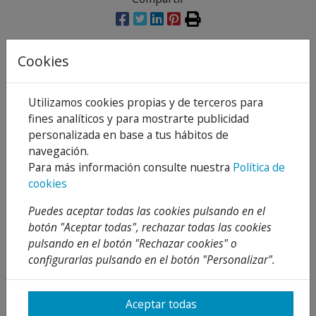
Cookies
Descripción
Utilizamos cookies propias y de terceros para
Detalles
fines analíticos y para mostrarte publicidad
Adjuntos
personalizada en base a tus hábitos de
navegación.
Opiniones
Para más información consulte nuestra
Política de
cookies
Descripción:
Puedes aceptar todas las cookies pulsando en el
Manta protectora
para trabajos de soldadura
botón "Aceptar todas", rechazar todas las cookies
directa, especialmente desarrollada para evitar el
pulsando en el botón "Rechazar cookies" o
paso del calor a los materiales sensibles próximos a
configurarlas pulsando en el botón "Personalizar".
la zona de trabajo.
Resistencia máxima 1400ºC.
Aceptar todas