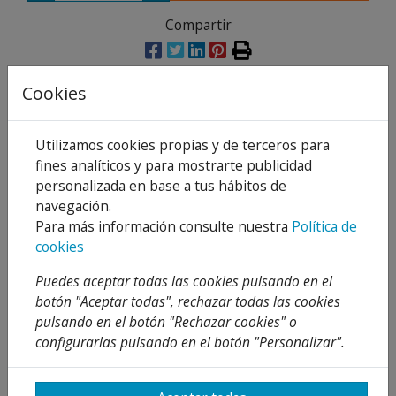
Compartir
Cookies
Descripción
Utilizamos cookies propias y de terceros para
Detalles
fines analíticos y para mostrarte publicidad
personalizada en base a tus hábitos de
Adjuntos
navegación.
Para más información consulte nuestra
Política de
Opiniones
cookies
Características:
Puedes aceptar todas las cookies pulsando en el
botón "Aceptar todas", rechazar todas las cookies
Grasa blanca de litio con PTFE
de larga duracio?n
pulsando en el botón "Rechazar cookies" o
para la lubricacio?n de cadenas, cojinetes,
configurarlas pulsando en el botón "Personalizar".
rodamientos, etc… Resistente al agua y alta
proteccio?n contra la oxidacio?n.Alta estabilidad te?
rmica (-35 oC a +200oC).