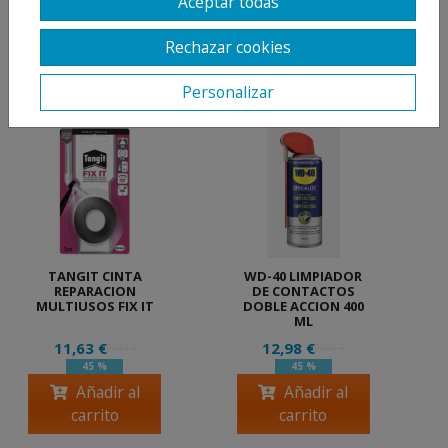
Aceptar todas
Rechazar cookies
PRODUCTOS
RELACIONADOS
Personalizar
TANGIT CINTA
WD-40 LIMPIADOR
REPARACION
DE CONTACTOS
MULTIUSOS FIX IT
DOBLE ACCION 400
ML
11,63 €
12,98 €
21,14 €
23,60 €
45 %
45 %
Añadir al
Añadir al
carrito
carrito