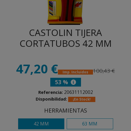
CASTOLIN TIJERA
CORTATUBOS 42 MM
47,20 €
100,43 €
Imp. Incluidos
53 %
20631112002
Referencia:
Disponibilidad:
¡En Stock!
HERRAMIENTAS
42 MM
63 MM