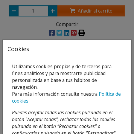
Añadir al carrito
Compartir
Cookies
Descripción
Utilizamos cookies propias y de terceros para
Detalles
fines analíticos y para mostrarte publicidad
personalizada en base a tus hábitos de
Adjuntos
navegación.
Opiniones
Para más información consulte nuestra
Política de
cookies
En forma de V, para un corte límpio, fácil y
Puedes aceptar todas las cookies pulsando en el
perpendicular (excepto 26 mm) fabricada en
botón "Aceptar todas", rechazar todas las cookies
Acero Inoxidable, evitando accidentes y daños
pulsando en el botón "Rechazar cookies" o
en el filo (excepto 26 y 35 mm).
configurarlas pulsando en el botón "Personalizar".