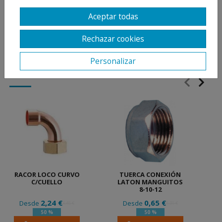
calefacción, energía solar, aire comprimido,
instalaciones térmicas, instalaciones de frío,
Aceptar todas
redes de gasóleos y gasolinas en general.
Rechazar cookies
Personalizar
PRODUCTOS
RELACIONADOS
RACOR LOCO CURVO
TUERCA CONEXIÓN
C/CUELLO
LATON MANGUITOS
8-10-12
2,24 €
0,65 €
Desde
Desde
4,48 €
1,31 €
50 %
50 %