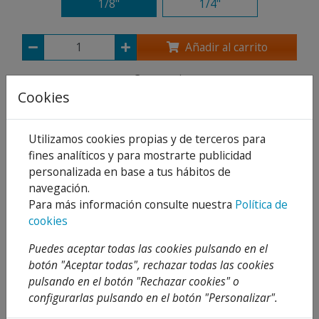
1/8"
1/4"
Añadir al carrito
Compartir
Cookies
Utilizamos cookies propias y de terceros para
fines analíticos y para mostrarte publicidad
Descripción
personalizada en base a tus hábitos de
Detalles
navegación.
Para más información consulte nuestra
Política de
Adjuntos
cookies
Opiniones
Puedes aceptar todas las cookies pulsando en el
botón "Aceptar todas", rechazar todas las cookies
Aplicaciones:
pulsando en el botón "Rechazar cookies" o
Instalaciones de Gas de la 1º, 2º y 3º familia.
configurarlas pulsando en el botón "Personalizar".
Instalaciones de fontanería en general,