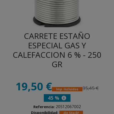
CARRETE ESTAÑO
ESPECIAL GAS Y
CALEFACCION 6 % - 250
GR
19,50 €
35,45 €
Imp. Incluidos
45 %
20512067002
Referencia:
Disponibilidad:
¡En Stock!