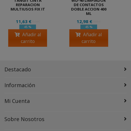
TANGIT CINTA
WD-40 LIMPIADOR
REPARACION
DE CONTACTOS
MULTIUSOS FIX IT
DOBLE ACCION 400
ML
11,63 €
12,98 €
21,14 €
23,60 €
45 %
45 %
Añadir al
Añadir al
carrito
carrito
Destacado
Información
Mi Cuenta
Sobre Nosotros