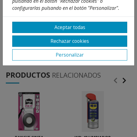
pulsando en el botón "Rechazar cookies" o
Carrete para soldadura blanda Estaño-Plata 6%.
configurarlas pulsando en el botón "Personalizar".
-Diámetro del hilo: 2 mm.
-Medidas: 250 gramos diámetro del hilo: 2 mm.
Aceptar todas
-Con varias aplicaciones: para los profesionales de
la fontanería, gas, calefacción,sistemas de
Rechazar cookies
refrigeración y climatización.
Personalizar
PRODUCTOS
RELACIONADOS